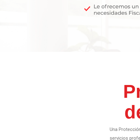
P
d
Una Protecció
servicios prof