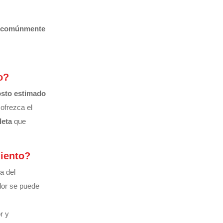
on comúnmente
o?
osto estimado
ofrezca el
leta
que
miento?
a del
dor se puede
r y