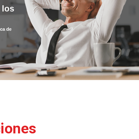
 los
ica de
iones