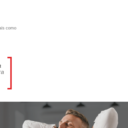
país como
a
ra