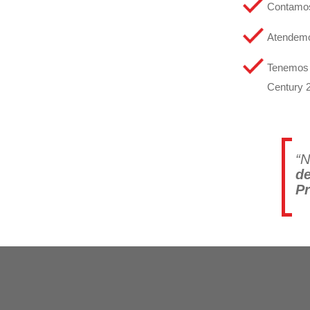
Contamos 
Atendemos
Tenemos 
Century 2
“N
d
Pr