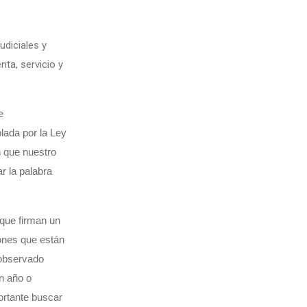
udiciales y
nta, servicio y
e
lada por la Ley
 que nuestro
ar la palabra
que firman un
iones que están
 observado
n año o
ortante buscar