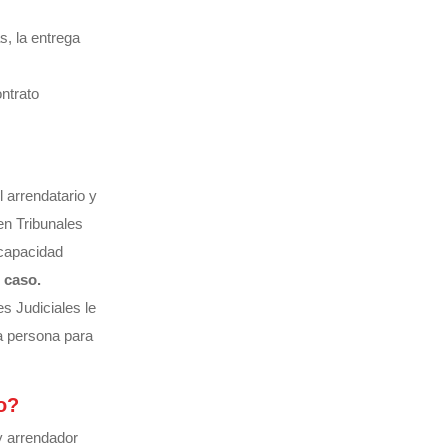
s, la entrega
ontrato
 arrendatario y
n Tribunales
 capacidad
 caso.
s Judiciales le
a persona para
o?
y arrendador