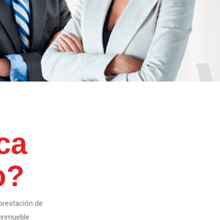
ca
o?
prestación de
l inmueble